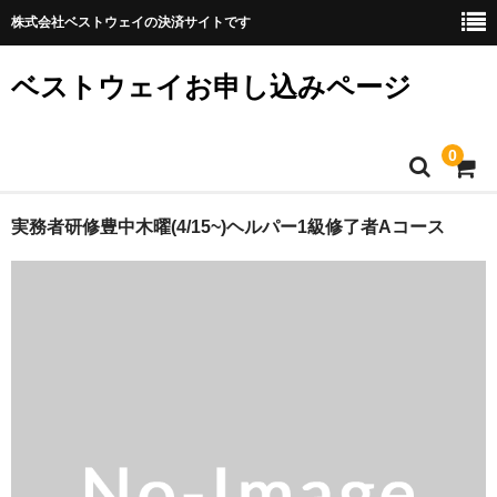
株式会社ベストウェイの決済サイトです
ベストウェイお申し込みページ
0
ホーム
実務者研修豊中木曜(4/15~)ヘルパー1級修了者Aコース
プライバシーポリシー
特定商取引法の表記
カートを見る